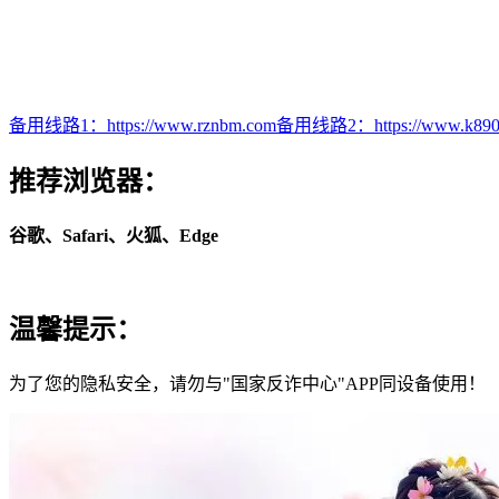
备用线路
1
：
https://www.rznbm.com
备用线路
2
：
https://www.k89
推荐浏览器：
谷歌、Safari、火狐、Edge
温馨提示：
为了您的隐私安全，请勿与"国家反诈中心"APP同设备使用！