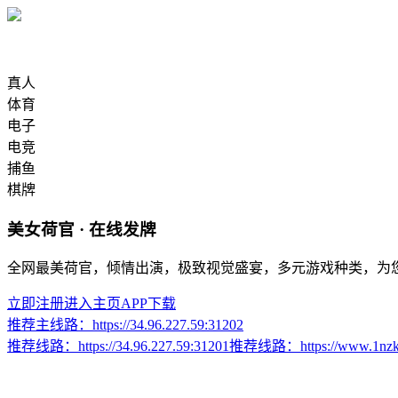
真人
体育
电子
电竞
捕鱼
棋牌
美女荷官 · 在线发牌
全网最美荷官，倾情出演，极致视觉盛宴，多元游戏种类，为
立即注册
进入主页
APP下载
推荐主线路：
https://34.96.227.59:31202
推荐线路：
https://34.96.227.59:31201
推荐线路：
https://www.1nz