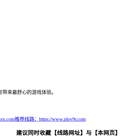
您带来最舒心的游戏体验。
kex.com
推荐线路：
https://www.plov9r.com
建议同时收藏【线路网址】与【本网页】