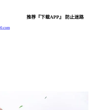
推荐『下载APP』 防止迷路
00.com